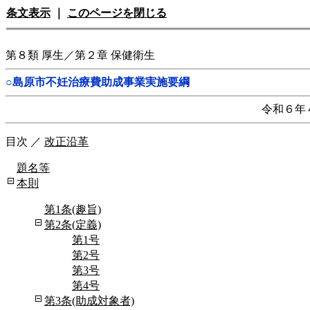
条文表示
｜
このページを閉じる
第８類 厚生／第２章 保健衛生
○島原市不妊治療費助成事業実施要綱
令和６年
目次
／
改正沿革
題名等
本則
第1条(趣旨)
第2条(定義)
第1号
第2号
第3号
第4号
第3条(助成対象者)