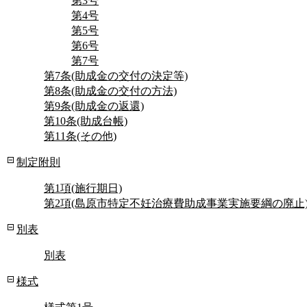
第3号
第4号
第5号
第6号
第7号
第7条(助成金の交付の決定等)
第8条(助成金の交付の方法)
第9条(助成金の返還)
第10条(助成台帳)
第11条(その他)
制定附則
第1項(施行期日)
第2項(島原市特定不妊治療費助成事業実施要綱の廃止
別表
別表
様式