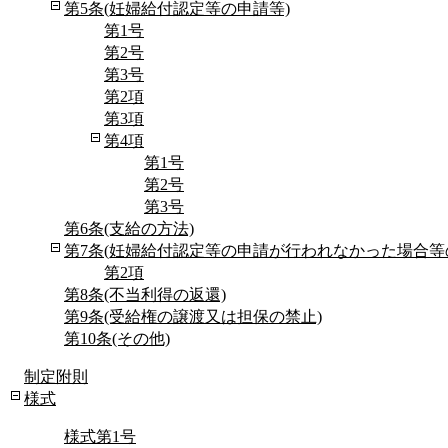
第5条(妊婦給付認定等の申請等)
第1号
第2号
第3号
第2項
第3項
第4項
第1号
第2号
第3号
第6条(支給の方法)
第7条(妊婦給付認定等の申請が行われなかった場合等
第2項
第8条(不当利得の返還)
第9条(受給権の譲渡又は担保の禁止)
第10条(その他)
制定附則
様式
様式第1号