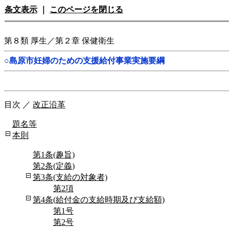
条文表示
｜
このページを閉じる
第８類 厚生／第２章 保健衛生
○島原市妊婦のための支援給付事業実施要綱
目次
／
改正沿革
題名等
本則
第1条(趣旨)
第2条(定義)
第3条(支給の対象者)
第2項
第4条(給付金の支給時期及び支給額)
第1号
第2号