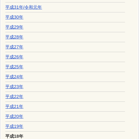
平成31年
/
令和元年
平成30年
平成29年
平成28年
平成27年
平成26年
平成25年
平成24年
平成23年
平成22年
平成21年
平成20年
平成19年
平成18年