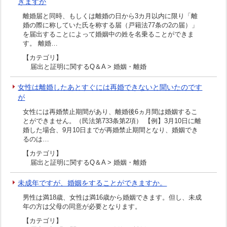
きますか
離婚届と同時、もしくは離婚の日から3カ月以内に限り「離
婚の際に称していた氏を称する届（戸籍法77条の2の届）」
を届出することによって婚姻中の姓を名乗ることができま
す。 離婚…
【カテゴリ】
届出と証明に関するQ＆A > 婚姻・離婚
女性は離婚したあとすぐには再婚できないと聞いたのです
が
女性には再婚禁止期間があり、離婚後6ヵ月間は婚姻するこ
とができません。（民法第733条第2項） 【例】3月10日に離
婚した場合、9月10日までが再婚禁止期間となり、婚姻でき
るのは…
【カテゴリ】
届出と証明に関するQ＆A > 婚姻・離婚
未成年ですが、婚姻をすることができますか。
男性は満18歳、女性は満16歳から婚姻できます。但し、未成
年の方は父母の同意が必要となります。
【カテゴリ】