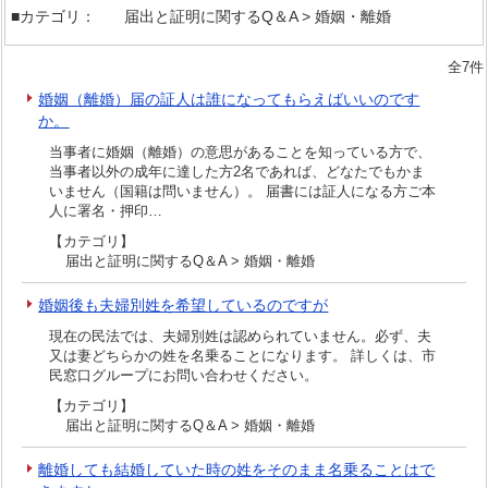
■カテゴリ：
届出と証明に関するQ＆A > 婚姻・離婚
全7件
婚姻（離婚）届の証人は誰になってもらえばいいのです
か。
当事者に婚姻（離婚）の意思があることを知っている方で、
当事者以外の成年に達した方2名であれば、どなたでもかま
いません（国籍は問いません）。 届書には証人になる方ご本
人に署名・押印…
【カテゴリ】
届出と証明に関するQ＆A > 婚姻・離婚
婚姻後も夫婦別姓を希望しているのですが
現在の民法では、夫婦別姓は認められていません。必ず、夫
又は妻どちらかの姓を名乗ることになります。 詳しくは、市
民窓口グループにお問い合わせください。
【カテゴリ】
届出と証明に関するQ＆A > 婚姻・離婚
離婚しても結婚していた時の姓をそのまま名乗ることはで