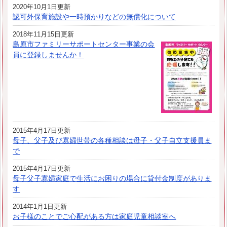
2020年10月1日更新
認可外保育施設や一時預かりなどの無償化について
2018年11月15日更新
島原市ファミリーサポートセンター事業の会
員に登録しませんか！
2015年4月17日更新
母子、父子及び寡婦世帯の各種相談は母子・父子自立支援員ま
で
2015年4月17日更新
母子父子寡婦家庭で生活にお困りの場合に貸付金制度がありま
す
2014年1月1日更新
お子様のことでご心配がある方は家庭児童相談室へ