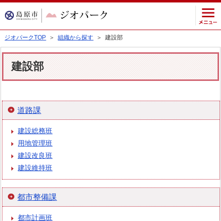
ジオパークTOP
＞
組織から探す
＞ 建設部
建設部
道路課
建設総務班
用地管理班
建設改良班
建設維持班
都市整備課
都市計画班