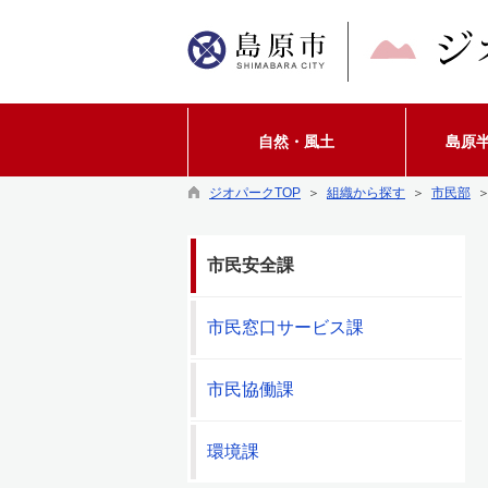
自然・風土
島原
ジオパークTOP
＞
組織から探す
＞
市民部
＞
市民安全課
市民窓口サービス課
市民協働課
環境課