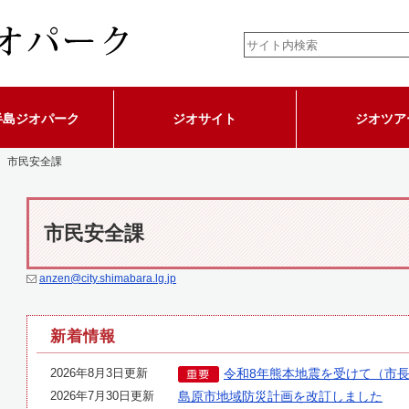
半島ジオパーク
ジオサイト
ジオツア
 市民安全課
市民安全課
anzen@city.shimabara.lg.jp
新着情報
2026年8月3日更新
令和8年熊本地震を受けて（市
2026年7月30日更新
島原市地域防災計画を改訂しました