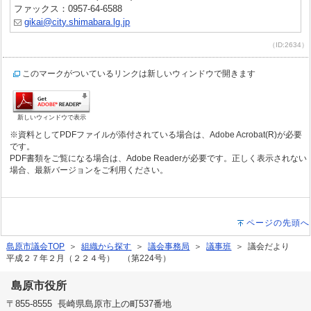
ファックス：0957-64-6588
gikai@city.shimabara.lg.jp
（ID:2634）
このマークがついているリンクは新しいウィンドウで開きます
新しいウィンドウで表示
※資料としてPDFファイルが添付されている場合は、Adobe Acrobat(R)が必要
です。
PDF書類をご覧になる場合は、Adobe Readerが必要です。正しく表示されない
場合、最新バージョンをご利用ください。
ページの先頭へ
島原市議会TOP
＞
組織から探す
＞
議会事務局
＞
議事班
＞ 議会だより
平成２７年２月（２２４号） （第224号）
島原市役所
〒855-8555 長崎県島原市上の町537番地