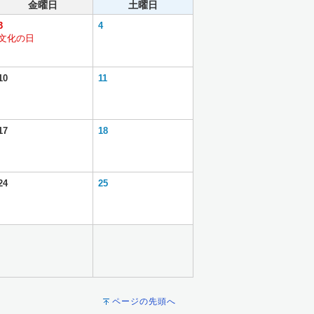
金曜日
土曜日
3
4
文化の日
10
11
17
18
24
25
ページの先頭へ