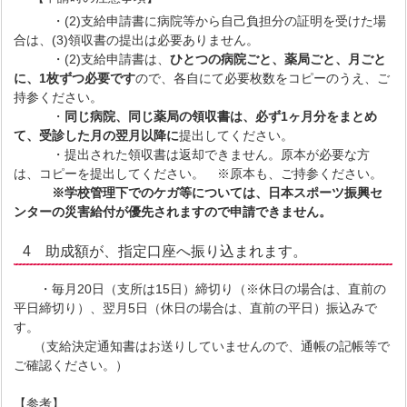
・(2)支給申請書に病院等から自己負担分の証明を受けた場
合は、(3)領収書の提出は必要ありません。
・(2)支給申請書は、
ひとつの病院ごと、薬局ごと、月ごと
に、1枚ずつ必要です
ので、各自にて必要枚数をコピーのうえ、ご
持参ください。
・
同じ病院、同じ薬局の領収書は、必ず1ヶ月分をまとめ
て、受診した月の翌月以降に
提出してください。
・提出された領収書は返却できません。原本が必要な方
は、コピーを提出してください。 ※原本も、ご持参ください。
※学校管理下でのケガ等については、日本スポーツ振興セ
ンターの災害給付が優先されますので申請できません。
4 助成額が、指定口座へ振り込まれます。
・毎月20日（支所は15日）締切り（※休日の場合は、直前の
平日締切り）、翌月5日（休日の場合は、直前の平日）振込みで
す。
（支給決定通知書はお送りしていませんので、通帳の記帳等で
ご確認ください。）
【参考】