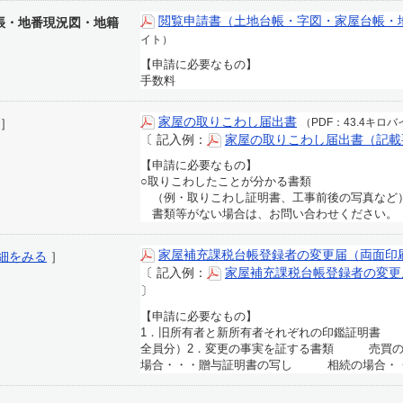
閲覧申請書（土地台帳・字図・家屋台帳・
帳・地番現況図・地籍
イト）
【申請に必要なもの】
手数料
家屋の取りこわし届出書
］
（PDF：43.4キロ
〔
記入例：
家屋の取りこわし届出書（記載
【申請に必要なもの】
○取りこわしたことが分かる書類
（例・取りこわし証明書、工事前後の写真など
書類等がない場合は、お問い合わせください。
家屋補充課税台帳登録者の変更届（両面印
細をみる
］
〔
記入例：
家屋補充課税台帳登録者の変更
〕
【申請に必要なもの】
1．旧所有者と新所有者それぞれの印鑑証明書 
全員分）2．変更の事実を証する書類 売買
場合・・・贈与証明書の写し 相続の場合・・