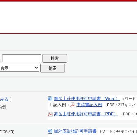
ド
舞岳山荘使用許可申請書（Word）
みる
］
（ワード
〔
記入例：
申請書記入例
（PDF：217キロ
労働
舞岳山荘使用許可申請書（PDF）
（PDF：1
屋外広告物許可申請書
について
（ワード：44キロバイ