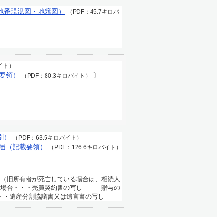
地番現況図・地籍図）
（PDF：45.7キロバ
バイト）
要領）
〕
（PDF：80.3キロバイト）
）
刷）
（PDF：63.5キロバイト）
届（記載要領）
（PDF：126.6キロバイト）
（旧所有者が死亡している場合は、相続人
の場合・・・売買契約書の写し 贈与の
・遺産分割協議書又は遺言書の写し