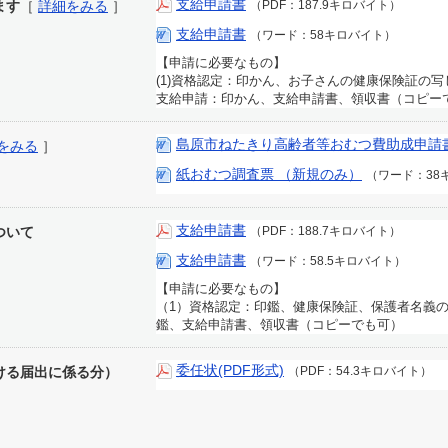
支給申請書
ます
［
詳細をみる
］
（PDF：187.9キロバイト）
支給申請書
（ワード：58キロバイト）
【申請に必要なもの】
(1)資格認定：印かん、お子さんの健康保険証の
支給申請：印かん、支給申請書、領収書（コピー
島原市ねたきり高齢者等おむつ費助成申請
をみる
］
紙おむつ調査票 （新規のみ）
（ワード：38
支給申請書
ついて
（PDF：188.7キロバイト）
支給申請書
（ワード：58.5キロバイト）
【申請に必要なもの】
（1）資格認定：印鑑、健康保険証、保護者名義
鑑、支給申請書、領収書（コピーでも可）
委任状(PDF形式)
ける届出に係る分）
（PDF：54.3キロバイト）