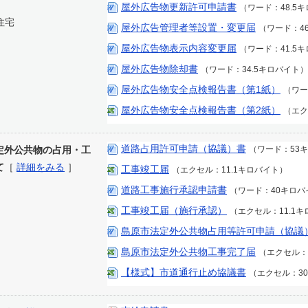
屋外広告物更新許可申請書
（ワード：48.5
住宅
屋外広告管理者等設置・変更届
（ワード：4
屋外広告物表示内容変更届
（ワード：41.5
屋外広告物除却書
（ワード：34.5キロバイト）
屋外広告物安全点検報告書（第1紙）
（ワー
屋外広告物安全点検報告書（第2紙）
（エク
道路占用許可申請（協議）書
定外公共物の占用・工
（ワード：53
て
［
詳細をみる
］
工事竣工届
（エクセル：11.1キロバイト）
道路工事施行承認申請書
（ワード：40キロバ
工事竣工届（施行承認）
（エクセル：11.1
島原市法定外公共物占用等許可申請（協議
島原市法定外公共物工事完了届
（エクセル：
【様式】市道通行止め協議書
（エクセル：30