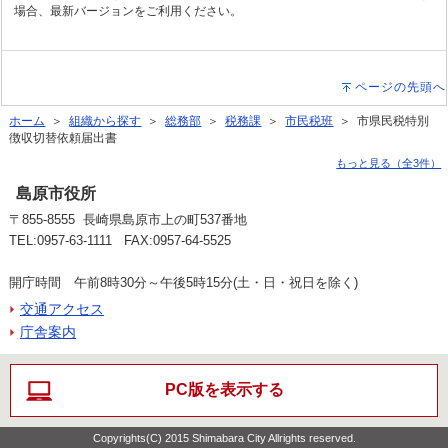
場合、最新バージョンをご利用ください。
ページの先頭へ
ホーム
＞
組織から探す
＞
総務部
＞
税務課
＞
市民税班
＞ 市県民税特別
徴収切替依頼届出書
もっと見る（全3件）
島原市役所
〒855-8555 長崎県島原市上の町537番地
TEL:0957-63-1111 FAX:0957-64-5525
開庁時間 午前8時30分～午後5時15分(土・日・祝日を除く)
交通アクセス
庁舎案内
PC版を表示する
Copyrights(C) 2015 Shimabara City Allrights reserved.