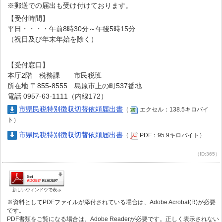
※郵送での届出も受け付けております。
【受付時間】
平日・・・・午前8時30分～午後5時15分
（祝日及び年末年始を除く）
【受付窓口】
本庁2階 税務課 市民税班
所在地 〒855-8555 島原市上の町537番地
電話 0957-63-1111（内線172）
市県民税特別徴収切替依頼届出書
（
エクセル：138.5キロバイ
ト）
市県民税特別徴収切替依頼届出書
（
PDF：95.9キロバイト）
（ID:365）
新しいウィンドウで表示
※資料としてPDFファイルが添付されている場合は、Adobe Acrobat(R)が必要
です。
PDF書類をご覧になる場合は、Adobe Readerが必要です。正しく表示されない