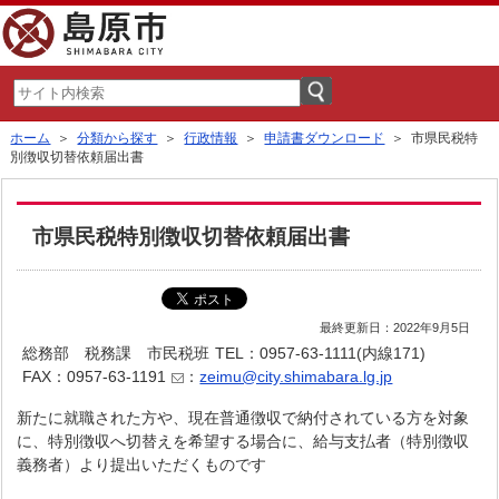
ホーム
＞
分類から探す
＞
行政情報
＞
申請書ダウンロード
＞ 市県民税特
別徴収切替依頼届出書
市県民税特別徴収切替依頼届出書
最終更新日：2022年9月5日
総務部 税務課 市民税班
TEL：0957-63-1111(内線171)
FAX：0957-63-1191
：
zeimu@city.shimabara.lg.jp
新たに就職された方や、現在普通徴収で納付されている方を対象
に、特別徴収へ切替えを希望する場合に、給与支払者（特別徴収
義務者）より提出いただくものです