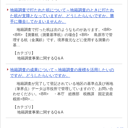
地籍調査で打たれた杭について～地籍調査のときに打たれ
た杭が支障となっていますが、どうしたらいいですか。勝
手に撤去してかまいませんか。
地籍調査で打った杭は次のようなものがあります。<BR>
<BR> 【測量杭（測量基準杭）の場合】<BR> 島原市で管
理する杭（金属鋲）です。境界復元などに使用する測量の
基…
【カテゴリ】
地籍調査事業に関するQ＆A
地籍調査の成果について～地籍調査の座標を活用したいの
ですが、どうしたらいいですか。
地籍調査が完了して登記されている地区の基準点及び画地
（筆界点）データは市役所で管理していますので、お問い合
わせください。<BR> ・本庁 総務部 税務課 固定資産
税班<BR>…
【カテゴリ】
地籍調査事業に関するQ＆A