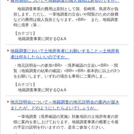
費用負担について～地籍調査の個人負担はあるのですか。
地籍調査事業の費用は原則として国、長崎県、島原市が負
担します。ただし、一筆地調査の立会いや閲覧のための旅費
などの費用は個人負担となります。<BR> また、地籍調査
時に境界（筆…
【カテゴリ】
地籍調査事業に関するQ＆A
地籍調査において土地所有者にお願いすること～土地所有
者は何をしたらいいのですか。
・地元説明会への参加<BR> ・境界確認の立会い<BR> ・閲
覧（地籍調査の結果の確認）<BR> <BR> 基本的に以上の3つ
をお願いします。いずれの場合も事前にご案内しま…
【カテゴリ】
地籍調査事業に関するQ＆A
地元説明会について～地籍調査の地元説明会の案内が届き
ましたが、どのようにしたらよいでしょうか。
一筆地調査（境界確認の実施）対象地区の土地所有者の皆
様に案内を差し上げております。地籍調査事業の概要と今後
の予定の説明を行いますので、是非ご参加ください。