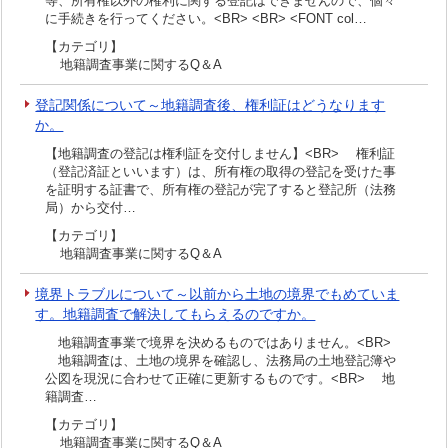
等、所有権以外の権利に関する登記はできませんので、個々
に手続きを行ってください。<BR> <BR> <FONT col…
【カテゴリ】
地籍調査事業に関するQ＆A
登記関係について～地籍調査後、権利証はどうなります
か。
【地籍調査の登記は権利証を交付しません】<BR> 権利証
（登記済証といいます）は、所有権の取得の登記を受けた事
を証明する証書で、所有権の登記が完了すると登記所（法務
局）から交付…
【カテゴリ】
地籍調査事業に関するQ＆A
境界トラブルについて～以前から土地の境界でもめていま
す。地籍調査で解決してもらえるのですか。
地籍調査事業で境界を決めるものではありません。<BR>
地籍調査は、土地の境界を確認し、法務局の土地登記簿や
公図を現況に合わせて正確に更新するものです。<BR> 地
籍調査…
【カテゴリ】
地籍調査事業に関するQ＆A