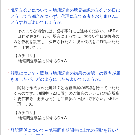
境界立会いについて～地籍調査の境界確認の立会いの日は
どうしても都合がつかず、代理に立てる者もおりません。
どうすればよいでしょうか。
そのような場合には、必ず事前にご連絡ください。<BR>
日程変更を行うか、場合によっては、立会い当日隣接者の
方と仮杭を設置し、欠席された方に後日仮杭をご確認いただ
き、了解いた…
【カテゴリ】
地籍調査事業に関するQ＆A
閲覧について～閲覧（地籍調査の結果の確認）の案内が届
きましたが、どのようにしたらよいでしょうか。
閲覧は作成された地籍図と地籍簿案の確認を行っていただ
くものです。期間中（20日間）のご都合のいい日に指定場所
に委任状等（必要な方）をご持参の上おいで下さい。<BR>
万一、結…
【カテゴリ】
地籍調査事業に関するQ＆A
登記関係について～地籍調査期間中に土地の異動を行いた