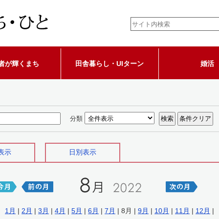
者が輝くまち
田舎暮らし・UIターン
婚活
分類
表示
日別表示
1月
|
2月
|
3月
|
4月
|
5月
|
6月
|
7月
| 8月 |
9月
|
10月
|
11月
|
12月
|