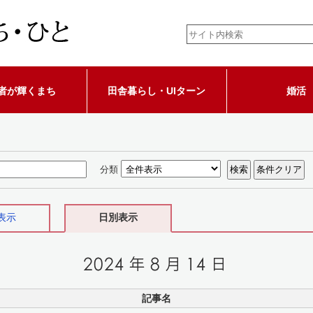
者が輝くまち
田舎暮らし・UIターン
婚活
分類
表示
日別表示
記事名