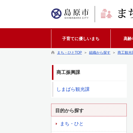
子育てに優しいまち
高齢
まち・ひとTOP
＞
組織から探す
＞
商工観光
商工振興課
しまばら観光課
目的から探す
まち・ひと