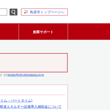
島原市トップページへ
創業サポート
)
shoko@city.shimabara.lg.jp
イム・パートタイム)
模省エネルギー設備導入補助金について