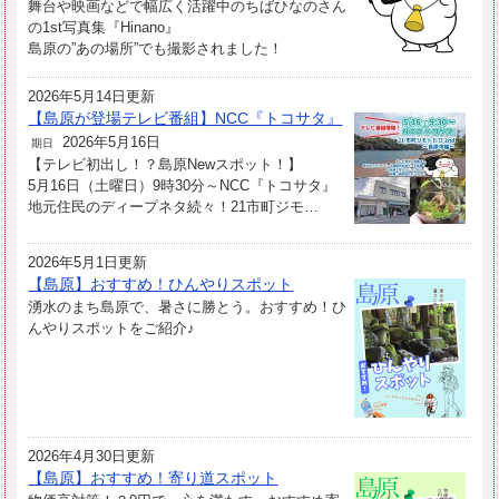
舞台や映画などで幅広く活躍中のちばひなのさん
の1st写真集『Hinano』
島原の”あの場所”でも撮影されました！
2026年5月14日更新
【島原が登場テレビ番組】NCC『トコサタ』
2026年5月16日
期日
【テレビ初出し！？島原Newスポット！】
5月16日（土曜日）9時30分～NCC『トコサタ』
地元住民のディープネタ続々！21市町ジモ…
2026年5月1日更新
【島原】おすすめ！ひんやりスポット
湧水のまち島原で、暑さに勝とう。おすすめ！ひ
んやりスポットをご紹介♪
2026年4月30日更新
【島原】おすすめ！寄り道スポット