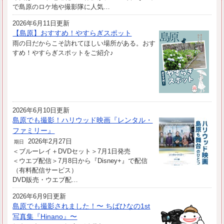
で島原のロケ地や撮影隊に人気…
2026年6月11日更新
【島原】おすすめ！やすらぎスポット
雨の日だからこそ訪れてほしい場所がある。おす
すめ！やすらぎスポットをご紹介♪
2026年6月10日更新
島原でも撮影！ハリウッド映画『レンタル・
ファミリー』
2026年2月27日
期日
＜ブルーレイ＋DVDセット＞7月1日発売
＜ウエブ配信＞7月8日から『Disney+』で配信
（有料配信サービス）
DVD販売・ウエブ配…
2026年6月9日更新
島原でも撮影されました！〜 ちばひなの1st
写真集『Hinano』〜