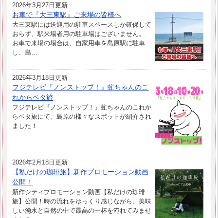
2026年3月27日更新
お車で『大三東駅』ご来場の皆様へ
大三東駅には送迎用の駐車スペースしか確保して
おらず、駅来場者用の駐車場はございません。
お車で来場の場合は、自家用車を島原駅に駐車
し、島…
2026年3月18日更新
フジテレビ『ノンストップ！』虻ちゃんのこ
れからベタ旅
フジテレビ『ノンストップ！』虻ちゃんのこれか
らベタ旅にて、島原の様々なスポットが紹介され
ました！
2026年2月18日更新
【私だけの珈琲旅】新作プロモーション動画
公開！
新作シティプロモーション動画【私だけの珈琲
旅】公開！時の流れをゆっくり感じながら、美味
しい湧水と自然の中で最高の一杯を淹れてみませ