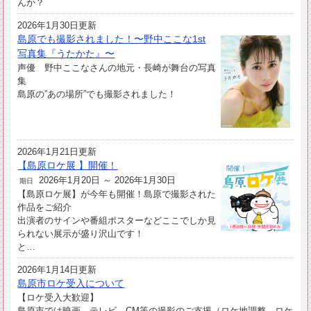
んか？
2026年1月30日更新
島原でも撮影されました！〜野中ここな1st
写真集『うたかた』〜
声優 野中ここなさんの地元・長崎が舞台の写真
集
島原の”あの場所”でも撮影されました！
2026年1月21日更新
【島原ロケ展 】開催！
2026年1月20日 ～ 2026年1月30日
期日
【島原ロケ展】が今年も開催！島原で撮影された
作品をご紹介
出演者のサインや番組ポスターなどここでしか見
られない展示が盛り沢山です！
と…
2026年1月14日更新
島原市ロケ受入について
【ロケ受入大歓迎】
島原市では映画、テレビ、CM等の撮影のご支援（ロケ地調整、ロケ