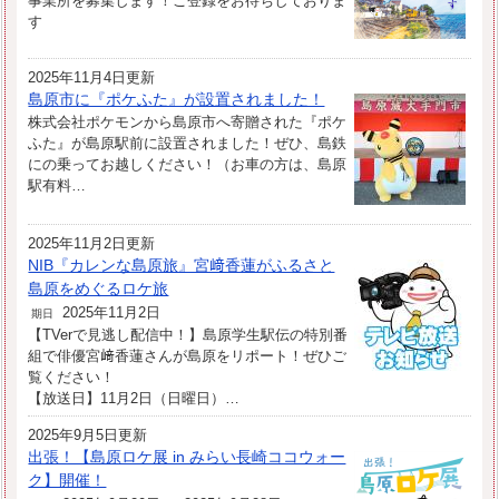
事業所を募集します！ご登録をお待ちしておりま
す
2025年11月4日更新
島原市に『ポケふた』が設置されました！
株式会社ポケモンから島原市へ寄贈された『ポケ
ふた』が島原駅前に設置されました！ぜひ、島鉄
にの乗ってお越しください！（お車の方は、島原
駅有料…
2025年11月2日更新
NIB『カレンな島原旅』宮﨑香蓮がふるさと
島原をめぐるロケ旅
2025年11月2日
期日
【TVerで見逃し配信中！】島原学生駅伝の特別番
組で俳優宮﨑香蓮さんが島原をリポート！ぜひご
覧ください！
【放送日】11月2日（日曜日）…
2025年9月5日更新
出張！【島原ロケ展 in みらい長崎ココウォー
ク】開催！