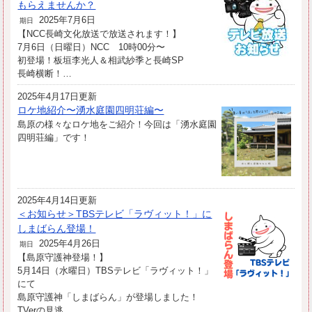
もらえませんか？
2025年7月6日
期日
【NCC長崎文化放送で放送されます！】
7月6日（日曜日）NCC 10時00分〜
初登場！板垣李光人＆相武紗季と長崎SP
長崎横断！…
2025年4月17日更新
ロケ地紹介〜湧水庭園四明荘編〜
島原の様々なロケ地をご紹介！今回は「湧水庭園
四明荘編」です！
2025年4月14日更新
＜お知らせ＞TBSテレビ「ラヴィット！」に
しまばらん登場！
2025年4月26日
期日
【島原守護神登場！】
5月14日（水曜日）TBSテレビ「ラヴィット！」
にて
島原守護神「しまばらん」が登場しました！
TVerの見逃…