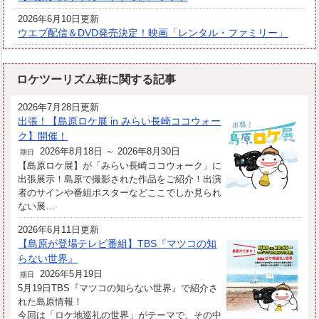
2026年6月10日更新
ウエブ配信＆DVD発売決定！映画「レンタル・ファミリー」
ロケツーリズム班に関する記事
2026年7月28日更新
出張！【島原ロケ展 in みらい長崎ココウォー
ク】開催！
2026年8月18日 ～ 2026年8月30日
期日
【島原ロケ展】が「みらい長崎ココウォーク」に
出張展示！島原で撮影された作品をご紹介！出演
者のサインや番組ポスターなどここでしか見られ
ない展…
2026年6月11日更新
【島原が登場テレビ番組】TBS『マツコの知
らない世界』
2026年5月19日
期日
5月19日TBS『マツコの知らない世界』で紹介さ
れた島原情報！
今回は「ロケ地巡礼の世界」がテーマで、その中