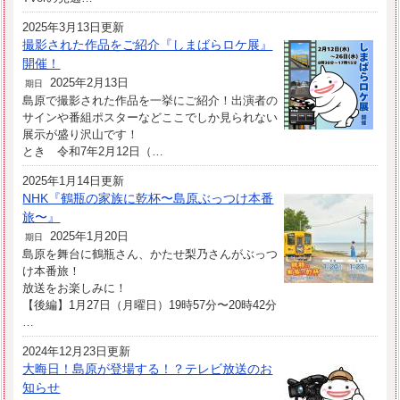
2025年3月13日更新
撮影された作品をご紹介『しまばらロケ展』
開催！
2025年2月13日
期日
島原で撮影された作品を一挙にご紹介！出演者の
サインや番組ポスターなどここでしか見られない
展示が盛り沢山です！
とき 令和7年2月12日（…
2025年1月14日更新
NHK『鶴瓶の家族に乾杯〜島原ぶっつけ本番
旅〜』
2025年1月20日
期日
島原を舞台に鶴瓶さん、かたせ梨乃さんがぶっつ
け本番旅！
放送をお楽しみに！
【後編】1月27日（月曜日）19時57分〜20時42分
…
2024年12月23日更新
大晦日！島原が登場する！？テレビ放送のお
知らせ