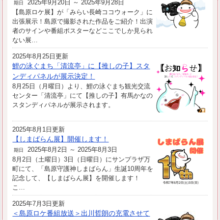
2025年9月20日 ～ 2025年9月28日
期日
【島原ロケ展】が「みらい長崎ココウォーク」に
出張展示！島原で撮影された作品をご紹介！出演
者のサインや番組ポスターなどここでしか見られ
ない展…
2025年8月25日更新
鯉の泳ぐまち「清流亭」に【推しの子】スタ
ンディパネルが展示決定！
8月25日（月曜日）より、鯉の泳ぐまち観光交流
センター「清流亭」にて【推しの子】有馬かなの
スタンディパネルが展示されます。
2025年8月1日更新
【しまばらん展】開催します！
2025年8月2日 ～ 2025年8月3日
期日
8月2日（土曜日）3日（日曜日）にサンプラザ万
町にて、「島原守護神しまばらん」生誕10周年を
記念して、【しまばらん展】を開催します！
こ…
2025年7月3日更新
＜島原ロケ番組放送＞出川哲朗の充電させて