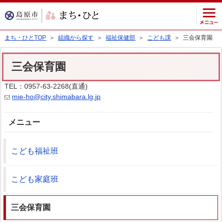
まち・ひとTOP
＞
組織から探す
＞
福祉保健部
＞
こども課
＞ 三会保育園
三会保育園
TEL：0957-63-2268(直通)
mie-ho@city.shimabara.lg.jp
メニュー
こども福祉班
こども家庭班
三会保育園