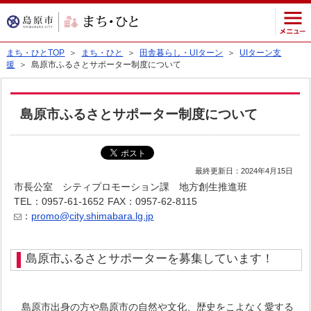
まち・ひとTOP
＞
まち・ひと
＞
田舎暮らし・UIターン
＞
UIターン支
援
＞ 島原市ふるさとサポーター制度について
島原市ふるさとサポーター制度について
最終更新日：2024年4月15日
市長公室 シティプロモーション課 地方創生推進班
TEL：0957-61-1652
FAX：0957-62-8115
：
promo@city.shimabara.lg.jp
島原市ふるさとサポーターを募集しています！
島原市出身の方や島原市の自然や文化、歴史をこよなく愛する