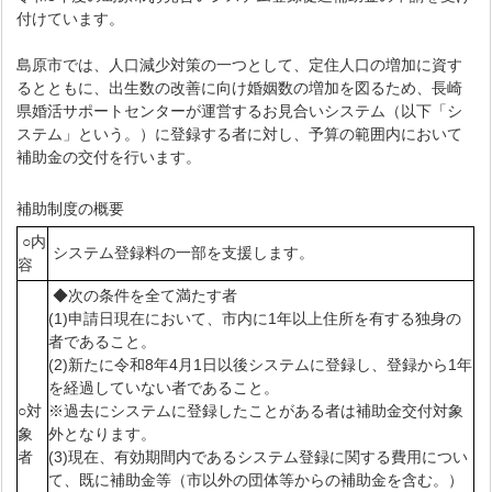
付けています。
島原市では、人口減少対策の一つとして、定住人口の増加に資す
るとともに、出生数の改善に向け婚姻数の増加を図るため、長崎
県婚活サポートセンターが運営するお見合いシステム（以下「シ
ステム」という。）に登録する者に対し、予算の範囲内において
補助金の交付を行います。
補助制度の概要
○内
システム登録料の一部を支援します。
容
◆次の条件を全て満たす者
(1)申請日現在において、市内に1年以上住所を有する独身の
者であること。
(2)新たに令和8年4月1日以後システムに登録し、登録から1年
を経過していない者であること。
○対
※過去にシステムに登録したことがある者は補助金交付対象
象
外となります。
者
(3)現在、有効期間内であるシステム登録に関する費用につい
て、既に補助金等（市以外の団体等からの補助金を含む。）