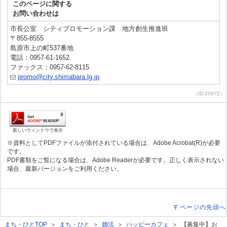
このページに関する
お問い合わせは
市長公室 シティプロモーション課 地方創生推進班
〒855-8555
島原市上の町537番地
電話：0957-61-1652
ファックス：0957-62-8115
promo@city.shimabara.lg.jp
（ID:20972）
新しいウィンドウで表示
※資料としてPDFファイルが添付されている場合は、Adobe Acrobat(R)が必要
です。
PDF書類をご覧になる場合は、Adobe Readerが必要です。正しく表示されない
場合、最新バージョンをご利用ください。
ページの先頭へ
まち・ひとTOP
＞
まち・ひと
＞
婚活
＞
ハッピーカフェ
＞ 【募集中】お