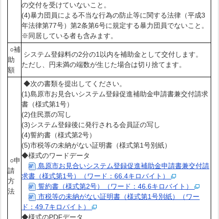
の交付を受けていないこと。
(4)暴力団員による不当な行為の防止等に関する法律（平成3
年法律第77号）第2条第6号に規定する暴力団員でないこと。
※同居している者も含みます。
○補
システム登録料の2分の1以内を補助金として交付します。
助
ただし、円未満の端数が生じた場合は切り捨てます。
額
◆次の書類を提出してください。
(1)島原市お見合いシステム登録促進補助金申請書兼交付請求
書（様式第1号）
(2)住民票の写し
(3)システム登録後に発行される会員証の写し
(4)誓約書（様式第2号）
(5)市税等の未納がない証明書（様式第1号別紙）
◆様式のワードデータ
○申
島原市お見合いシステム登録促進補助金申請書兼交付請
請
求書（様式第1号）（ワード：66.4キロバイト）
方
誓約書（様式第2号）（ワード：46.6キロバイト）
法
市税等の未納がない証明書（様式第1号別紙）（ワー
ド：49.7キロバイト）
◆様式のPDFデータ