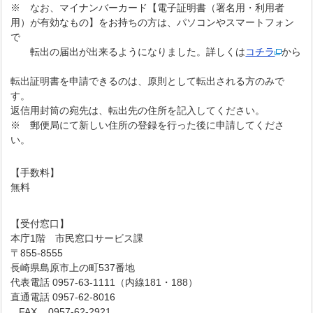
※ なお、マイナンバーカード【電子証明書（署名用・利用者
用）が有効なもの】をお持ちの方は、パソコンやスマートフォン
で
転出の届出が出来るようになりました。詳しくは
コチラ
から
転出証明書を申請できるのは、原則として転出される方のみで
す。
返信用封筒の宛先は、転出先の住所を記入してください。
※ 郵便局にて新しい住所の登録を行った後に申請してくださ
い。
【手数料】
無料
【受付窓口】
本庁1階 市民窓口サービス課
〒855-8555
長崎県島原市上の町537番地
代表電話 0957-63-1111（内線181・188）
直通電話 0957-62-8016
FAX 0957-62-2921