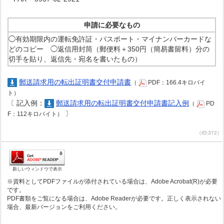
申請に必要なもの
◯有効期限内の運転免許証・パスポート・マイナンバーカードな
どのコピー ◯返信用封筒（郵便料＋350円（簡易書留料）分の
切手を貼り、返信先・宛名を書いたもの）
郵送請求用の転出証明書交付申請書
（
PDF：166.4キロバイ
ト）
〔
記入例：
郵送請求用の転出証明書交付申請書記入例
（
PD
〕
F：112キロバイト）
（ID:372）
新しいウィンドウで表示
※資料としてPDFファイルが添付されている場合は、Adobe Acrobat(R)が必要
です。
PDF書類をご覧になる場合は、Adobe Readerが必要です。正しく表示されない
場合、最新バージョンをご利用ください。