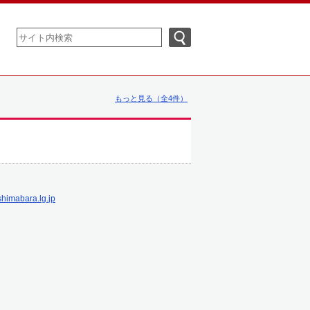
もっと見る（全4件）
shimabara.lg.jp