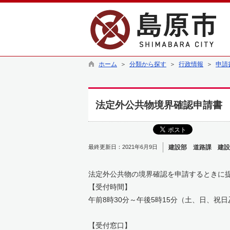
ホーム
＞
分類から探す
＞
行政情報
＞
申請
法定外公共物境界確認申請書
最終更新日：2021年6月9日
建設部 道路課 建設
法定外公共物の境界確認を申請するときに
【受付時間】
午前8時30分～午後5時15分（土、日、祝
【受付窓口】