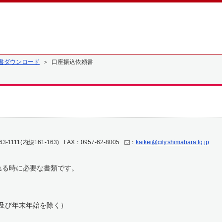
書ダウンロード
＞ 口座振込依頼書
63-1111(内線161-163)
FAX：0957-62-8005
：
kaikei@city.shimabara.lg.jp
れる時に必要な書類です。
日及び年末年始を除く）