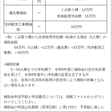
円
くみ取り槽：12万円
撤去費補助
ー
単独処理浄化槽：15万円
宅内配管工事費補
ー
33万円
助
（例）くみ取り槽から合併処理浄化槽へ転換する場合（5人槽）の
補助金額
54万円（5人槽）+12万円（撤去費）+33万円（宅内配管工
事費）＝99万円
○補助対象
5～50人槽までの浄化槽で、令和8年度に補助金の交付決定通
知を受けて、令和8年度中に浄化槽の設置を完了する方
なお、従前の生活排水処理の状況等により補助の対象となら
ない場合もあります。
補助金申請手順と申請書式については、掲載ファイルからダウン
ロードしてください。
補助金の申請は先着順（受理日順）に受け付け、予算額に達した