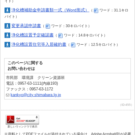
イト）
浄化槽補助金申請書類一式（Word形式）
（
ワード：31.1キロ
バイト）
変更承認申請書
（
ワード：30キロバイト）
浄化槽設置予定確認書
（
ワード：14.8キロバイト）
浄化槽設置住宅等入居確約書
（
ワード：12.5キロバイト）
このページに関する
お問い合わせは
市民部 環境課 クリーン資源班
電話：0957-63-1111(内線193)
ファックス：0957-63-1172
kankyo@city.shimabara.lg.jp
（ID:455）
新しいウィンドウで表示
※資料としてPDFファイルが添付されている場合は、Adobe Acrobat(R)が必要