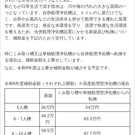
きれいな水を次世代へつなぐために
私たちが日常生活で流す排水は、川や海の汚れの大きな原因の一
つとなっています。合併処理浄化槽は、トイレのし尿だけでな
く、台所やお風呂などの生活排水も併せて処理できる優れた装置
です。島原市では、身近な水環境を守り、清潔で快適な生活環境
を整えるため、合併処理浄化槽設置にかかる新築及び転換につい
て、補助金を下記のとおり交付しています。
特にくみ取り槽又は単独処理浄化槽から合併処理浄化槽へ転換す
る場合は、補助金額を上乗せしています。
なお、令和9年度は上乗せ補助金額が減少する予定です。
令和8年度補助金額（それぞれ上限額）※高度処理型浄化槽の場合
くみ取り槽や単独処理型浄化槽からの
新築
転換
5人槽
36万円
54万円
46.2万
6～7人槽
69.3万円
円
58.5万
8～10人槽
87.7万円