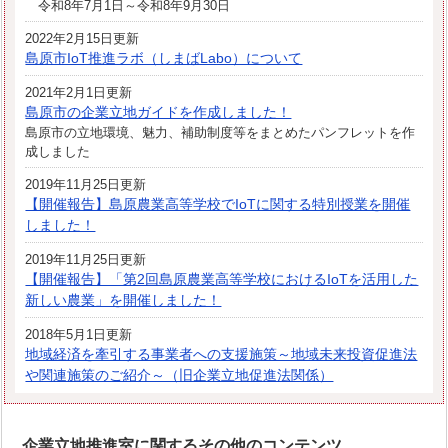
令和8年7月1日～令和8年9月30日
2022年2月15日更新
島原市IoT推進ラボ（しまばLabo）について
2021年2月1日更新
島原市の企業立地ガイドを作成しました！
島原市の立地環境、魅力、補助制度等をまとめたパンフレットを作
成しました
2019年11月25日更新
【開催報告】島原農業高等学校でIoTに関する特別授業を開催
しました！
2019年11月25日更新
【開催報告】「第2回島原農業高等学校におけるIoTを活用した
新しい農業」を開催しました！
2018年5月1日更新
地域経済を牽引する事業者への支援施策～地域未来投資促進法
や関連施策のご紹介～（旧企業立地促進法関係）
企業立地推進室に関するその他のコンテンツ