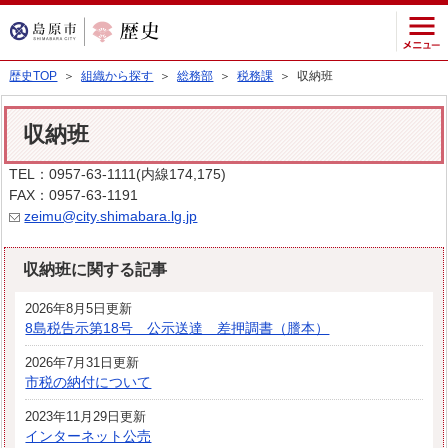
歴史TOP
＞
組織から探す
＞
総務部
＞
税務課
＞ 収納班
収納班
TEL：0957-63-1111(内線174,175)
FAX：0957-63-1191
zeimu@city.shimabara.lg.jp
収納班に関する記事
2026年8月5日更新
8島税告示第18号 公示送達 差押調書（謄本）
2026年7月31日更新
市税の納付について
2023年11月29日更新
インターネット公売