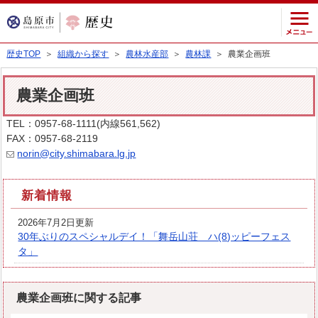
歴史TOP
＞
組織から探す
＞
農林水産部
＞
農林課
＞ 農業企画班
農業企画班
TEL：0957-68-1111(内線561,562)
FAX：0957-68-2119
norin@city.shimabara.lg.jp
新着情報
2026年7月2日更新
30年ぶりのスペシャルデイ！「舞岳山荘 ハ(8)ッピーフェス
タ」
農業企画班に関する記事