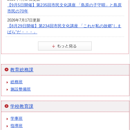
【9月5日開催】第235回市民文化講座 「島原の子守唄」と島原
市民の70年
2026年7月17日更新
【8月29日開催】第234回市民文化講座 「これが私の故郷”しま
ばら”だ・・・」
教育総務課
総務班
施設整備班
学校教育課
学事班
指導班