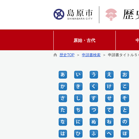
原始・古代
歴史TOP
＞
申請書検索
＞ 申請書タイトル５