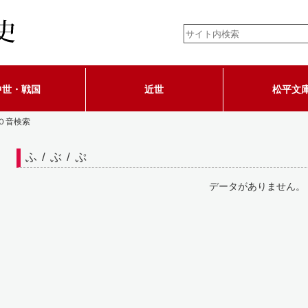
中世・戦国
近世
松平文
０音検索
ふ / ぶ / ぷ
データがありません。