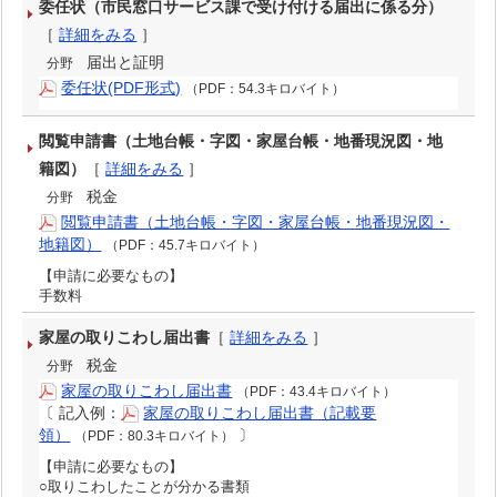
委任状（市民窓口サービス課で受け付ける届出に係る分）
［
詳細をみる
］
届出と証明
分野
委任状(PDF形式)
（PDF：54.3キロバイト）
閲覧申請書（土地台帳・字図・家屋台帳・地番現況図・地
籍図）
［
詳細をみる
］
税金
分野
閲覧申請書（土地台帳・字図・家屋台帳・地番現況図・
地籍図）
（PDF：45.7キロバイト）
【申請に必要なもの】
手数料
家屋の取りこわし届出書
［
詳細をみる
］
税金
分野
家屋の取りこわし届出書
（PDF：43.4キロバイト）
〔
記入例：
家屋の取りこわし届出書（記載要
領）
〕
（PDF：80.3キロバイト）
【申請に必要なもの】
○取りこわしたことが分かる書類