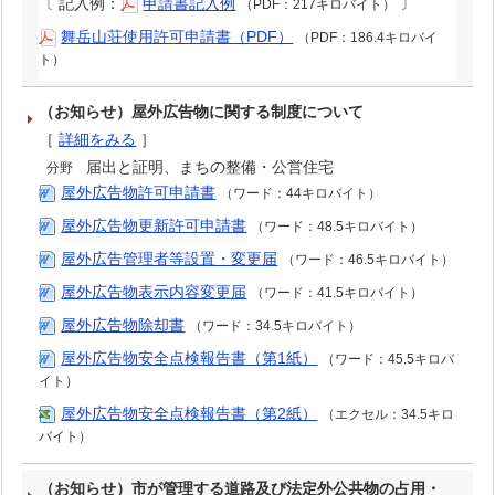
〔
記入例：
申請書記入例
〕
（PDF：217キロバイト）
舞岳山荘使用許可申請書（PDF）
（PDF：186.4キロバイ
ト）
（お知らせ）屋外広告物に関する制度について
［
詳細をみる
］
届出と証明、まちの整備・公営住宅
分野
屋外広告物許可申請書
（ワード：44キロバイト）
屋外広告物更新許可申請書
（ワード：48.5キロバイト）
屋外広告管理者等設置・変更届
（ワード：46.5キロバイト）
屋外広告物表示内容変更届
（ワード：41.5キロバイト）
屋外広告物除却書
（ワード：34.5キロバイト）
屋外広告物安全点検報告書（第1紙）
（ワード：45.5キロバ
イト）
屋外広告物安全点検報告書（第2紙）
（エクセル：34.5キロ
バイト）
（お知らせ）市が管理する道路及び法定外公共物の占用・