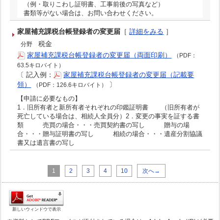
（例・取りこわし証明書、工事前後の写真など）
書類等がない場合は、お問い合わせください。
家屋補充課税台帳登録者の変更届
［
詳細をみる
］
税金
分野
家屋補充課税台帳登録者の変更届（両面印刷）
（PDF：
63.5キロバイト）
〔
記入例：
家屋補充課税台帳登録者の変更届（記載要
領）
〕
（PDF：126.6キロバイト）
【申請に必要なもの】
1．旧所有者と新所有者それぞれの印鑑証明書 （旧所有者が
死亡している場合は、相続人全員分）2．変更の事実を証する書
類 売買の場合・・・売買契約書の写し 贈与の場
合・・・贈与証明書の写し 相続の場合・・・遺産分割協議
書又は遺言書の写し
1
2
3
4
10
次へ→
新しいウィンドウで表示