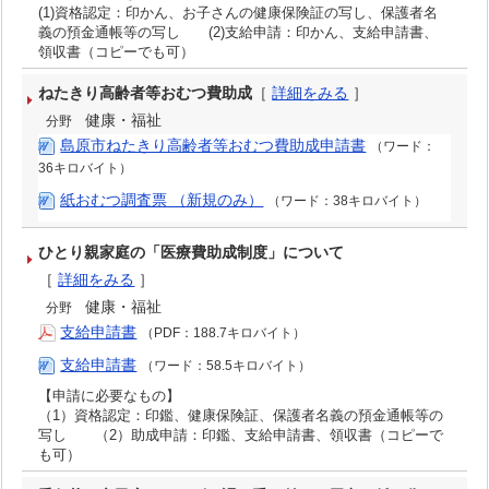
(1)資格認定：印かん、お子さんの健康保険証の写し、保護者名
義の預金通帳等の写し (2)支給申請：印かん、支給申請書、
領収書（コピーでも可）
ねたきり高齢者等おむつ費助成
［
詳細をみる
］
健康・福祉
分野
島原市ねたきり高齢者等おむつ費助成申請書
（ワード：
36キロバイト）
紙おむつ調査票 （新規のみ）
（ワード：38キロバイト）
ひとり親家庭の「医療費助成制度」について
［
詳細をみる
］
健康・福祉
分野
支給申請書
（PDF：188.7キロバイト）
支給申請書
（ワード：58.5キロバイト）
【申請に必要なもの】
（1）資格認定：印鑑、健康保険証、保護者名義の預金通帳等の
写し （2）助成申請：印鑑、支給申請書、領収書（コピーで
も可）