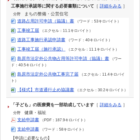
工事施行承認等に関する必要書類について
［
詳細をみる
］
まちの整備・公営住宅
分野
道路占用許可申請（協議）書
（ワード：53キロバイト）
工事竣工届
（エクセル：11.1キロバイト）
道路工事施行承認申請書
（ワード：40キロバイト）
工事竣工届（施行承認）
（エクセル：11.1キロバイト）
島原市法定外公共物占用等許可申請（協議）書
（ワー
ド：40.5キロバイト）
島原市法定外公共物工事完了届
（エクセル：11.4キロバイ
ト）
【様式】市道通行止め協議書
（エクセル：30.2キロバイト）
「子ども」の医療費を一部助成しています
［
詳細をみる
］
健康・福祉
分野
支給申請書
（PDF：187.9キロバイト）
支給申請書
（ワード：58キロバイト）
【申請に必要なもの】