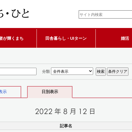
者が輝くまち
田舎暮らし・UIターン
婚活
分類
表示
日別表示
記事名