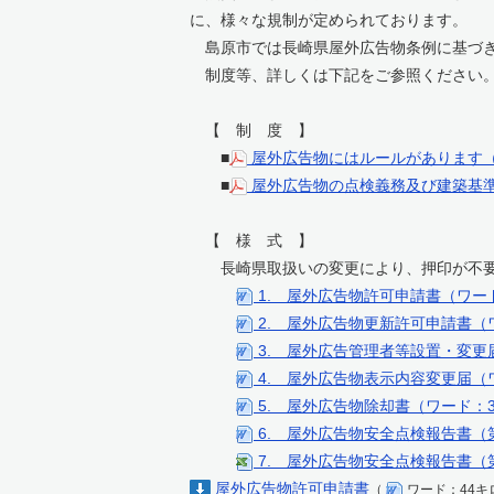
に、様々な規制が定められております。
島原市では長崎県屋外広告物条例に基づき
制度等、詳しくは下記をご参照ください
【 制 度 】
■
屋外広告物にはルールがあります（P
■
屋外広告物の点検義務及び建築基準
【 様 式 】
長崎県取扱いの変更により、押印が不要
1. 屋外広告物許可申請書（ワー
2. 屋外広告物更新許可申請書（ワ
3. 屋外広告管理者等設置・変更
4. 屋外広告物表示内容変更届（ワ
5. 屋外広告物除却書（ワード：3
6. 屋外広告物安全点検報告書（第
7. 屋外広告物安全点検報告書（
屋外広告物許可申請書
（
ワード：44キ