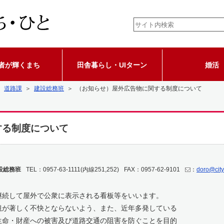
者が輝くまち
田舎暮らし・UIターン
婚活
＞
道路課
＞
建設総務班
＞ （お知らせ）屋外広告物に関する制度について
する制度について
設総務班
TEL：0957-63-1111(内線251,252)
FAX：0957-62-9101
：
doro@city
続して屋外で公衆に表示される看板等をいいます。
が著しく不快とならないよう、また、近年多発している
生命・財産への被害及び道路交通の阻害を防ぐことを目的