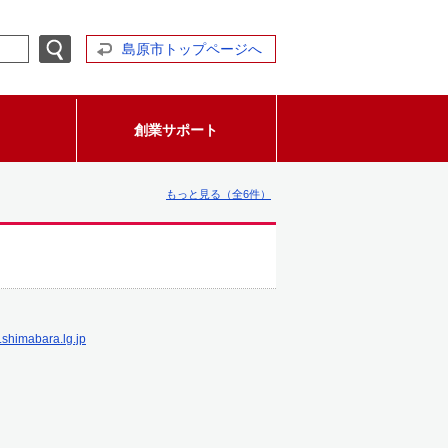
島原市トップページへ
創業サポート
もっと見る（全6件）
.shimabara.lg.jp