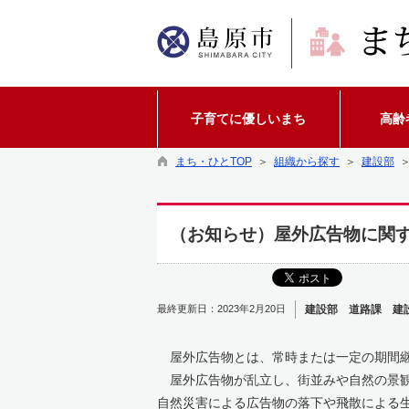
子育てに優しいまち
高齢
まち・ひとTOP
＞
組織から探す
＞
建設部
（お知らせ）屋外広告物に関
最終更新日：2023年2月20日
建設部 道路課 建
屋外広告物とは、常時または一定の期間継
屋外広告物が乱立し、街並みや自然の景観
自然災害による広告物の落下や飛散による