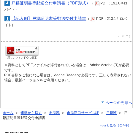
戸籍証明書等郵送交付申請書（PDF形式）
（
PDF：191.6キロ
バイト）
【記入例】戸籍証明書等郵送交付申請書
（
PDF：213.1キロバ
イト）
（ID:371）
新しいウィンドウで表示
※資料としてPDFファイルが添付されている場合は、Adobe Acrobat(R)が必要
です。
PDF書類をご覧になる場合は、Adobe Readerが必要です。正しく表示されない
場合、最新バージョンをご利用ください。
ページの先頭へ
ホーム
＞
組織から探す
＞
市民部
＞
市民窓口サービス課
＞
戸籍班
＞ 戸
籍証明書等郵送交付申請書
もっと見る（全4件）