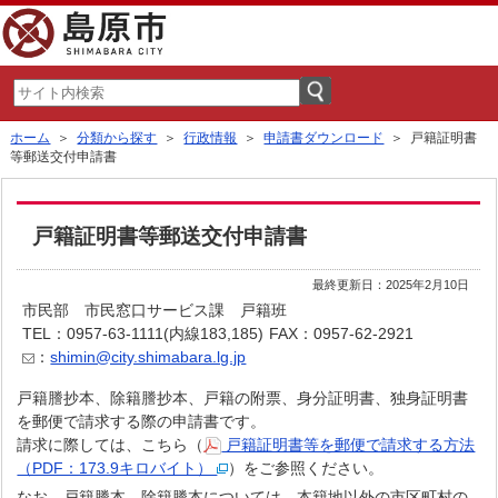
ホーム
＞
分類から探す
＞
行政情報
＞
申請書ダウンロード
＞ 戸籍証明書
等郵送交付申請書
戸籍証明書等郵送交付申請書
最終更新日：2025年2月10日
市民部 市民窓口サービス課 戸籍班
TEL：0957-63-1111(内線183,185)
FAX：0957-62-2921
：
shimin@city.shimabara.lg.jp
戸籍謄抄本、除籍謄抄本、戸籍の附票、身分証明書、独身証明書
を郵便で請求する際の申請書です。
請求に際しては、こちら（
戸籍証明書等を郵便で請求する方法
（PDF：173.9キロバイト）
）をご参照ください。
なお、戸籍謄本、除籍謄本については、本籍地以外の市区町村の