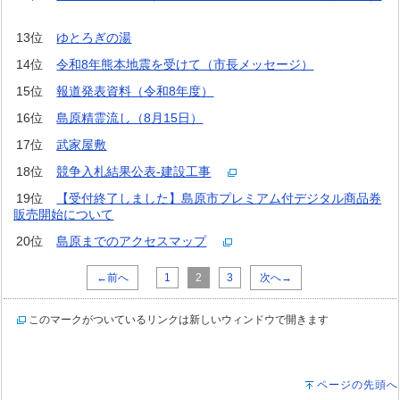
13位
ゆとろぎの湯
14位
令和8年熊本地震を受けて（市長メッセージ）
15位
報道発表資料（令和8年度）
16位
島原精霊流し（8月15日）
17位
武家屋敷
18位
競争入札結果公表-建設工事
19位
【受付終了しました】島原市プレミアム付デジタル商品券
販売開始について
20位
島原までのアクセスマップ
←前へ
1
2
3
次へ→
このマークがついているリンクは新しいウィンドウで開きます
ページの先頭へ