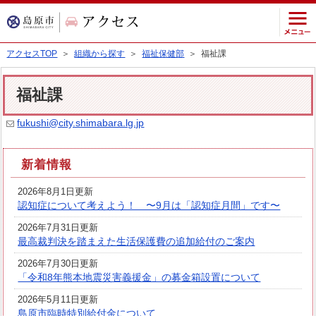
アクセスTOP
＞
組織から探す
＞
福祉保健部
＞ 福祉課
福祉課
fukushi@city.shimabara.lg.jp
新着情報
2026年8月1日更新
認知症について考えよう！ 〜9月は「認知症月間」です〜
2026年7月31日更新
最高裁判決を踏まえた生活保護費の追加給付のご案内
2026年7月30日更新
「令和8年熊本地震災害義援金」の募金箱設置について
2026年5月11日更新
島原市臨時特別給付金について