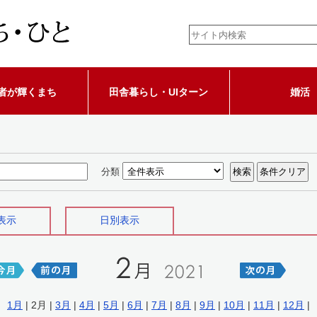
者が輝くまち
田舎暮らし・UIターン
婚活
分類
表示
日別表示
1月
| 2月 |
3月
|
4月
|
5月
|
6月
|
7月
|
8月
|
9月
|
10月
|
11月
|
12月
|