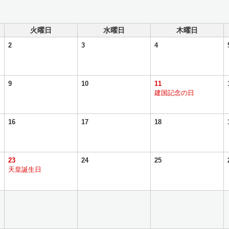
火曜日
水曜日
木曜日
2
3
4
9
10
11
建国記念の日
16
17
18
23
24
25
天皇誕生日