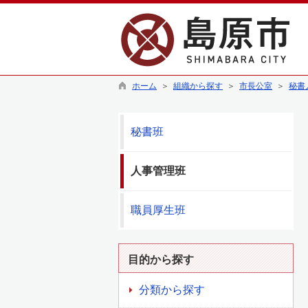
ホーム
＞
組織から探す
＞
市長公室
＞
秘書
秘書班
人事管理班
職員厚生班
目的から探す
分類から探す