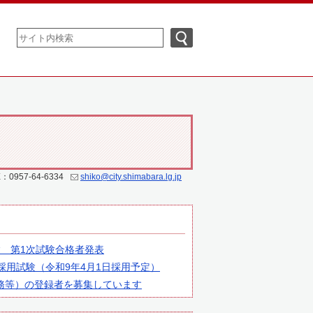
：0957-64-6334
shiko@city.shimabara.lg.jp
験 第1次試験合格者発表
採用試験（令和9年4月1日採用予定）
務等）の登録者を募集しています