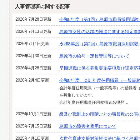
人事管理班に関する記事
2026年7月28日更新
令和8年度（第1回）島原市職員採用試験
2026年7月13日更新
島原市女性の活躍の推進に関する特定事
2026年7月1日更新
令和8年度（第2回）島原市職員採用試験
2026年4月30日更新
島原市の給与・定員管理等について
2026年4月28日更新
早期退職に係る募集実施要項及び認定応
2026年2月4日更新
令和8年度 会計年度任用職員（一般事
会計年度任用職員（一般事務等）の登録者（令
を募集しています。
会計年度任用職員任用候補者名簿登…
2025年10月1日更新
級及び職制上の段階ごとの職員数の公表
2025年7月15日更新
島原市の障害者雇用について
2025年4月1日更新
次世代育成支援対策推進法に基づく島原